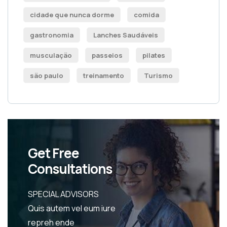
cidade que nunca dorme
comida
gastronomia
Lanches Saudáveis
musculação
passeios
pilates
são paulo
treinamento
Turismo
Get Free
Consultations
SPECIAL ADVISORS
Quis autem vel eum iure
repreh ende