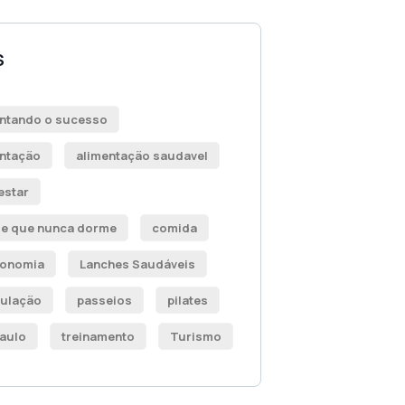
S
entando o sucesso
entação
alimentação saudavel
estar
de que nunca dorme
comida
ronomia
Lanches Saudáveis
ulação
passeios
pilates
aulo
treinamento
Turismo