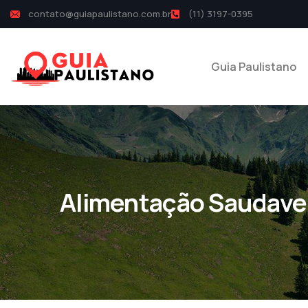
contato@guiapaulistano.com.br
(11) 3197-0395
Guia Paulistano
Alimentação Saudave