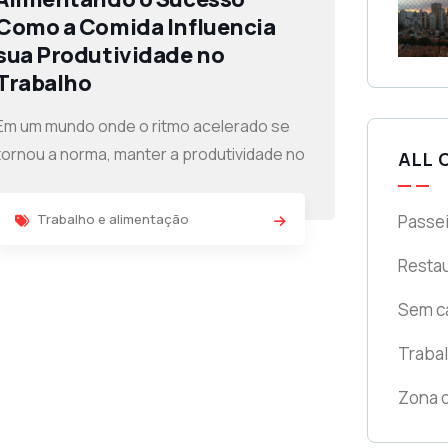
Como a Comida Influencia
sua Produtividade no
Trabalho
Em um mundo onde o ritmo acelerado se
tornou a norma, manter a produtividade no
ALL 
Passei
Trabalho e alimentação
Resta
Sem c
Trabal
Zona d