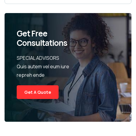
Get Free
Consultations
SPECIAL ADVISORS
Quis autem vel eum iure
repreh ende
Get A Quote