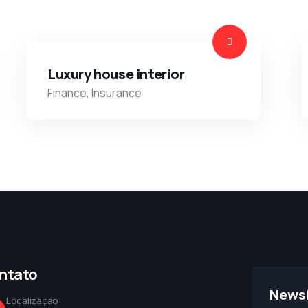
Luxury house interior
Finance
,
Insurance
ntato
Newsl
Localização