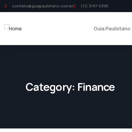
contato@guiapaulistano.com.br
(11) 3197-0395
Guia Paulistano
Category:
Finance